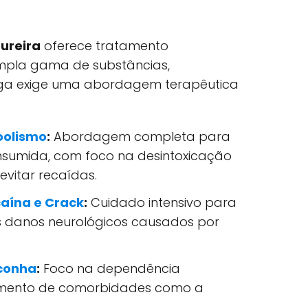
ureira
oferece tratamento
mpla gama de substâncias,
ga exige uma abordagem terapêutica
oolismo
:
Abordagem completa para
onsumida, com foco na desintoxicação
evitar recaídas.
aína e Crack
:
Cuidado intensivo para
os danos neurológicos causados por
conha
:
Foco na dependência
tamento de comorbidades como a