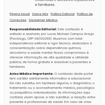
e familiares.
Página Inicial
·
Sobre Nós
·
Política Editorial
·
Política de
Correções
·
Disclaimer Médico
Responsabilidade Editorial:
Este conteúdo é
editado e assinado por Lucas Michael Campos Araujo
(Psicólogo, CRP-09/012255). Atuamos com total
independência editorial e rigor técnico, dedicados à
conscientização sobre dependência química,
alcoolismo e saúde mental. Nosso compromisso é
oferecer informação de alta qualidade e utilidade
pública, de forma gratuita e acessível a pacientes e
familiares.
Aviso Médico Importante:
O conteúdo deste portal
tem caráter estritamente informativo e educacional.
Ele não substitui, em hipótese alguma, o diagnóstico, o
tratamento ou o aconselhamento médico, psicológico
ou psiquiátrico individualizado. As informações aqui
contidas visam apoiar, e não substituir, a relação entre
paciente e profissionais de saúde. Em caso de crise