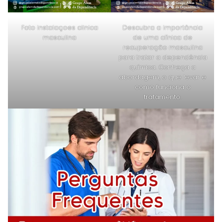
Foto instalaçoes clinica
Descubra a importância
masculina
de uma clínica de
recuperação masculina
para tratar a dependência
química. Conheça a
abordagem, o que levar e
como funciona o
tratamento.