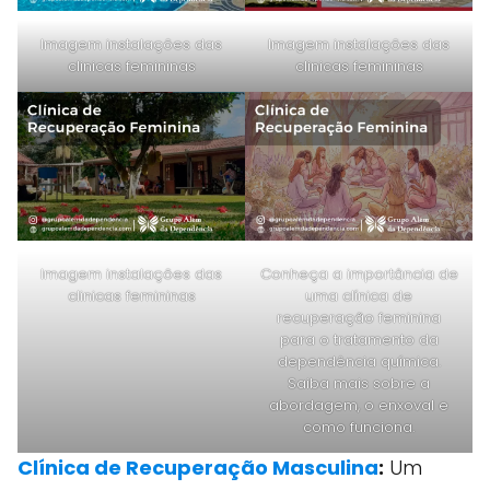
Imagem instalações das
Imagem instalações das
clinicas femininas
clinicas femininas
Imagem instalações das
Conheça a importância de
clinicas femininas
uma clínica de
recuperação feminina
para o tratamento da
dependência química.
Saiba mais sobre a
abordagem, o enxoval e
como funciona.
Clínica de Recuperação Masculina
:
Um