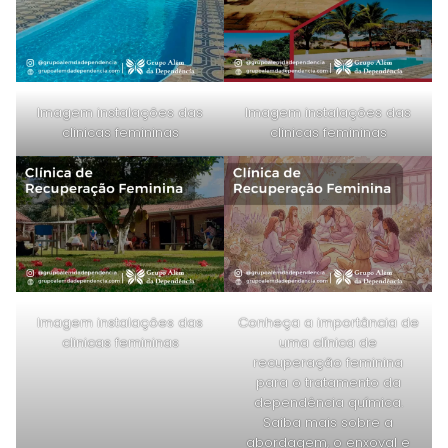
Imagem instalações das
Imagem instalações das
clinicas femininas
clinicas femininas
Imagem instalações das
Conheça a importância de
clinicas femininas
uma clínica de
recuperação feminina
para o tratamento da
dependência química.
Saiba mais sobre a
abordagem, o enxoval e