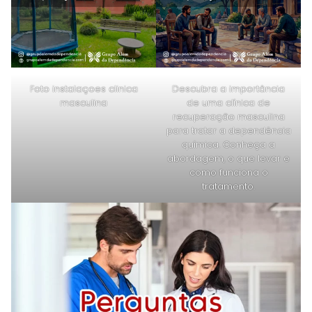
Foto instalaçoes clinica
Descubra a importância
masculina
de uma clínica de
recuperação masculina
para tratar a dependência
química. Conheça a
abordagem, o que levar e
como funciona o
tratamento.