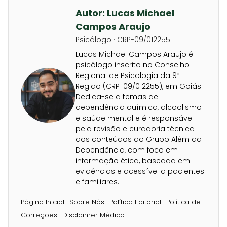
Autor: Lucas Michael
Campos Araujo
Psicólogo · CRP-09/012255
Lucas Michael Campos Araujo é
psicólogo inscrito no Conselho
Regional de Psicologia da 9ª
Região (CRP-09/012255), em Goiás.
Dedica-se a temas de
dependência química, alcoolismo
e saúde mental e é responsável
pela revisão e curadoria técnica
dos conteúdos do Grupo Além da
Dependência, com foco em
informação ética, baseada em
evidências e acessível a pacientes
e familiares.
Página Inicial
·
Sobre Nós
·
Política Editorial
·
Política de
Correções
·
Disclaimer Médico