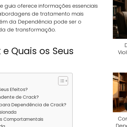
ste guia oferece informações essenciais
as abordagens de tratamento mais
lém da Dependência pode ser o
ada de transformação.
 e Quais os Seus
Vio
Seus Efeitos?
ndente de Crack?
 para Dependência de Crack?
isionada
Com
pias Comportamentais
Dep
ada