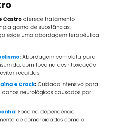
tro
e Castro
oferece tratamento
mpla gama de substâncias,
ga exige uma abordagem terapêutica
oolismo
:
Abordagem completa para
onsumida, com foco na desintoxicação
evitar recaídas.
aína e Crack
:
Cuidado intensivo para
os danos neurológicos causados por
conha
:
Foco na dependência
tamento de comorbidades como a