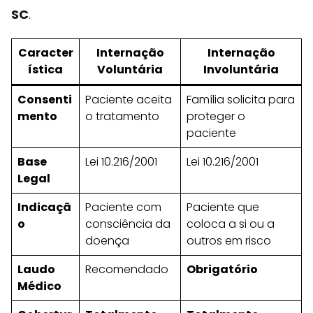
SC
.
Caracter
Internação
Internação
ística
Voluntária
Involuntária
Consenti
Paciente aceita
Família solicita para
mento
o tratamento
proteger o
paciente
Base
Lei 10.216/2001
Lei 10.216/2001
Legal
Indicaçã
Paciente com
Paciente que
o
consciência da
coloca a si ou a
doença
outros em risco
Laudo
Recomendado
Obrigatório
Médico