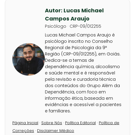
Autor: Lucas Michael
Campos Araujo
Psicólogo · CRP-09/012255
Lucas Michael Campos Araujo é
psicólogo inscrito no Conselho
Regional de Psicologia da 9ª
Região (CRP-09/012255), em Goiás.
Dedica-se a temas de
dependência química, alcoolismo
e saúde mental e é responsável
pela revisão e curadoria técnica
dos conteúdos do Grupo Além da
Dependência, com foco em
informação ética, baseada em
evidências e acessível a pacientes
e familiares.
Página Inicial
·
Sobre Nós
·
Política Editorial
·
Política de
Correções
·
Disclaimer Médico