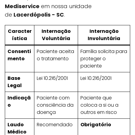
Mediservice
em nossa unidade
de
Lacerdópolis - SC
.
Caracter
Internação
Internação
ística
Voluntária
Involuntária
Consenti
Paciente aceita
Família solicita para
mento
o tratamento
proteger o
paciente
Base
Lei 10.216/2001
Lei 10.216/2001
Legal
Indicaçã
Paciente com
Paciente que
o
consciência da
coloca a si ou a
doença
outros em risco
Laudo
Recomendado
Obrigatório
Médico