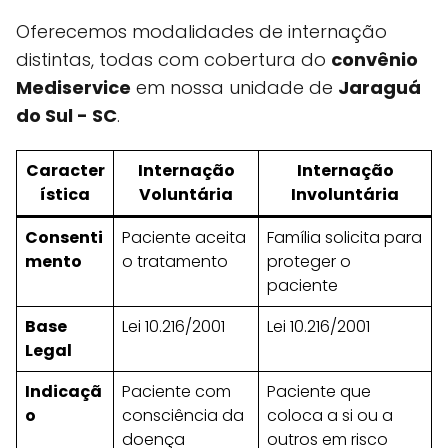
Oferecemos modalidades de internação
distintas, todas com cobertura do
convênio
Mediservice
em nossa unidade de
Jaraguá
do Sul - SC
.
Caracter
Internação
Internação
ística
Voluntária
Involuntária
Consenti
Paciente aceita
Família solicita para
mento
o tratamento
proteger o
paciente
Base
Lei 10.216/2001
Lei 10.216/2001
Legal
Indicaçã
Paciente com
Paciente que
o
consciência da
coloca a si ou a
doença
outros em risco