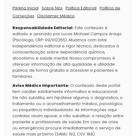
Página Inicial
·
Sobre Nós
·
Política Editorial
·
Política de
Correções
·
Disclaimer Médico
Responsabilidade Editorial:
Este conteúdo é
editado e assinado por Lucas Michael Campos Araujo
(Psicólogo, CRP-09/012255). Atuamos com total
independência editorial e rigor técnico, dedicados à
conscientização sobre dependência química,
alcoolismo e saúde mental. Nosso compromisso é
oferecer informação de alta qualidade e utilidade
pública, de forma gratuita e acessível a pacientes e
familiares.
Aviso Médico Importante:
O conteúdo deste portal
tem caráter estritamente informativo e educacional.
Ele não substitui, em hipótese alguma, o diagnóstico, o
tratamento ou o aconselhamento médico, psicológico
ou psiquiátrico individualizado. As informações aqui
contidas visam apoiar, e não substituir, a relação entre
paciente e profissionais de saúde. Em caso de crise
ou emergência, procure imediatamente o serviço de
saúde mais próximo (SAMU 192, CVV 188).