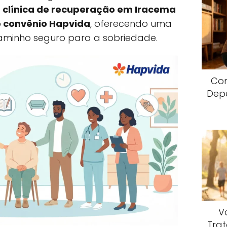
o
clínica de recuperação em Iracema
o convênio Hapvida
, oferecendo uma
aminho seguro para a sobriedade.
Com
Dep
V
Trat