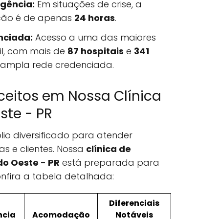
gência:
Em situações de crise, a
ação é de apenas
24 horas
.
nciada:
Acesso a uma das maiores
il, com mais de
87 hospitais
e
341
 ampla rede credenciada.
ceitos em Nossa Clínica
ste - PR
lio diversificado para atender
as e clientes. Nossa
clínica de
do Oeste - PR
está preparada para
onfira a tabela detalhada:
Diferenciais
ncia
Acomodação
Notáveis