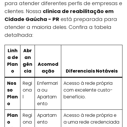
para atender diferentes perfis de empresas e
clientes. Nossa
clínica de reabilitação em
Cidade Gaúcha - PR
está preparada para
atender a maioria deles. Confira a tabela
detalhada:
Linh
Abr
a de
an
Plan
gên
Acomod
o
cia
ação
Diferenciais Notáveis
Nos
Regi
Enfermari
Acesso à rede própria
so
ona
a ou
com excelente custo-
Plan
l
Apartam
benefício.
o
ento
Plan
Regi
Apartam
Acesso à rede própria e
o
ona
ento
a uma rede credenciada