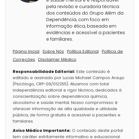
e saúde mental e é responsável
pela revisão e curadoria técnica
dos conteúdos do Grupo Além da
Dependência, com foco em
informação ética, baseada em
evidências e acessível a pacientes
e familiares.
Página Inicial
·
Sobre Nós
·
Política Editorial
·
Política de
Correções
·
Disclaimer Médico
Responsabilidade Editorial:
Este conteúdo é
editado e assinado por Lucas Michael Campos Araujo
(Psicólogo, CRP-09/012255). Atuamos com total
independência editorial e rigor técnico, dedicados à
conscientização sobre dependência química,
alcoolismo e saúde mental. Nosso compromisso é
oferecer informação de alta qualidade e utilidade
pública, de forma gratuita e acessível a pacientes e
familiares.
Aviso Médico Importante:
O conteúdo deste portal
tem caráter estritamente informativo e educacional.