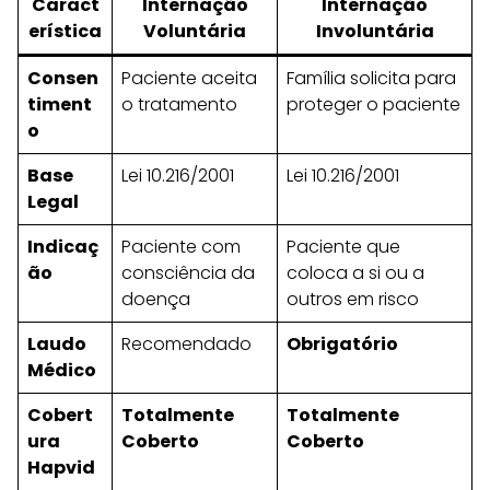
Caract
Internação
Internação
erística
Voluntária
Involuntária
Consen
Paciente aceita
Família solicita para
timent
o tratamento
proteger o paciente
o
Base
Lei 10.216/2001
Lei 10.216/2001
Legal
Indicaç
Paciente com
Paciente que
ão
consciência da
coloca a si ou a
doença
outros em risco
Laudo
Recomendado
Obrigatório
Médico
Cobert
Totalmente
Totalmente
ura
Coberto
Coberto
Hapvid