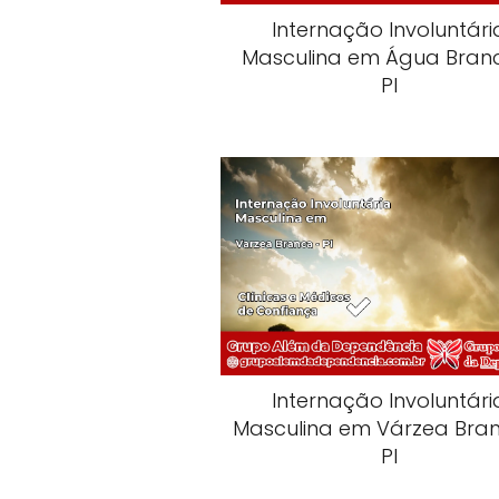
Internação Involuntári
Masculina em Água Bran
PI
Internação Involuntári
Masculina em Várzea Bra
PI