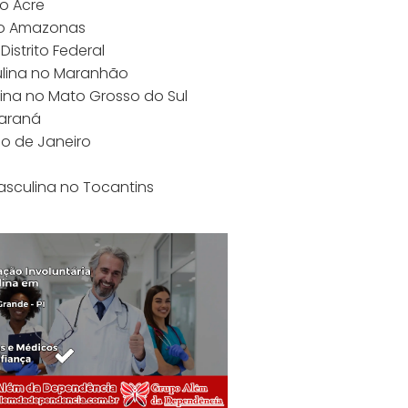
no Acre
 no Amazonas
istrito Federal
ulina no Maranhão
lina no Mato Grosso do Sul
Paraná
io de Janeiro
asculina no Tocantins