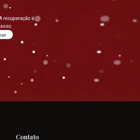
A recuperação é
passo.
nar
Contato