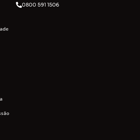
0800 591 1506
dade
na
ssão