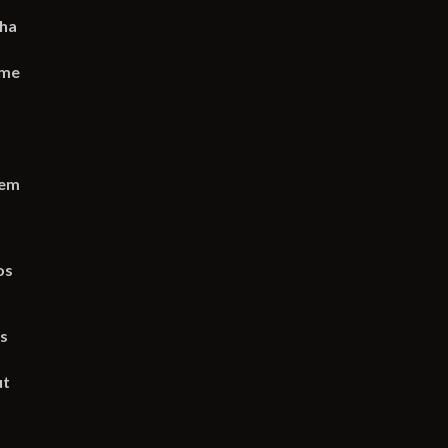
ha
ome
 em
os
es
ut