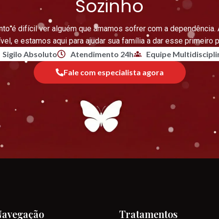
Sozinho
to é difícil ver alguém que amamos sofrer com a dependência. 
vel, e estamos aqui para ajudar sua família a dar esse primeiro 
Sigilo Absoluto
Atendimento 24h
Equipe Multidiscipli
Fale com especialista agora
Navegação
Tratamentos