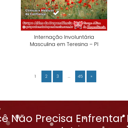
Internação Involuntária
Masculina em Teresina – PI
1
2
3
…
45
»
ê Não Precisa Enfrentar 