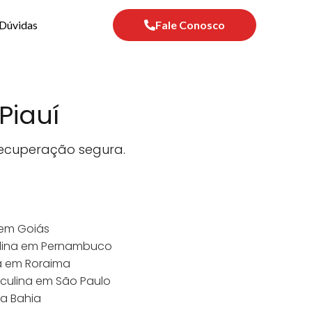
Dúvidas
Fale Conosco
Piauí
 recuperação segura.
 em Goiás
ulina em Pernambuco
na em Roraima
sculina em São Paulo
na Bahia