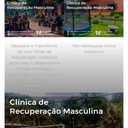
Descubra a importância
Foto instalaçoes clinica
de uma clínica de
masculina
recuperação masculina
para tratar a dependência
química. Conheça a
abordagem, o que levar e
como funciona o
tratamento.