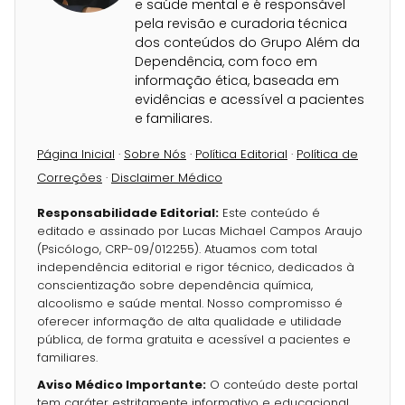
e saúde mental e é responsável
pela revisão e curadoria técnica
dos conteúdos do Grupo Além da
Dependência, com foco em
informação ética, baseada em
evidências e acessível a pacientes
e familiares.
Página Inicial
·
Sobre Nós
·
Política Editorial
·
Política de
Correções
·
Disclaimer Médico
Responsabilidade Editorial:
Este conteúdo é
editado e assinado por Lucas Michael Campos Araujo
(Psicólogo, CRP-09/012255). Atuamos com total
independência editorial e rigor técnico, dedicados à
conscientização sobre dependência química,
alcoolismo e saúde mental. Nosso compromisso é
oferecer informação de alta qualidade e utilidade
pública, de forma gratuita e acessível a pacientes e
familiares.
Aviso Médico Importante:
O conteúdo deste portal
tem caráter estritamente informativo e educacional.