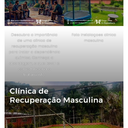
Descubra a importância
Foto instalaçoes clinica
de uma clínica de
masculina
recuperação masculina
para tratar a dependência
química. Conheça a
abordagem, o que levar e
como funciona o
tratamento.