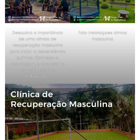
Descubra a importância
Foto instalaçoes clinica
de uma clínica de
masculina
recuperação masculina
para tratar a dependência
química. Conheça a
abordagem, o que levar e
como funciona o
tratamento.