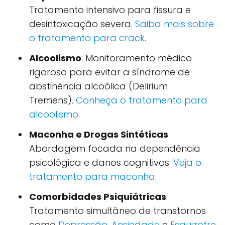
Tratamento intensivo para fissura e
desintoxicação severa.
Saiba mais sobre
o tratamento para crack
.
Alcoolismo
: Monitoramento médico
rigoroso para evitar a síndrome de
abstinência alcoólica (Delirium
Tremens).
Conheça o tratamento para
alcoolismo
.
Maconha e Drogas Sintéticas
:
Abordagem focada na dependência
psicológica e danos cognitivos.
Veja o
tratamento para maconha
.
Comorbidades Psiquiátricas
:
Tratamento simultâneo de transtornos
como
Depressão
,
Ansiedade
e
Esquizofre