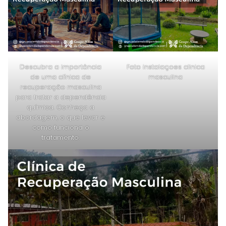
Descubra a importância
Foto instalaçoes clinica
de uma clínica de
masculina
recuperação masculina
para tratar a dependência
química. Conheça a
abordagem, o que levar e
como funciona o
tratamento.