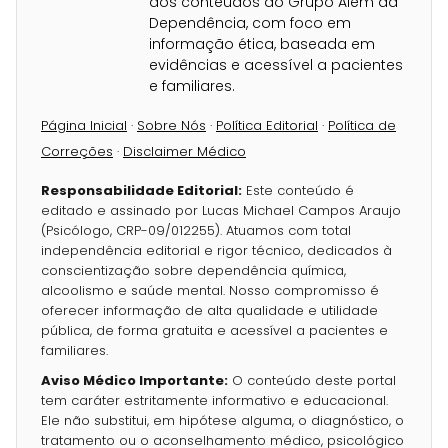
dos conteúdos do Grupo Além da
Dependência, com foco em
informação ética, baseada em
evidências e acessível a pacientes
e familiares.
Página Inicial
·
Sobre Nós
·
Política Editorial
·
Política de
Correções
·
Disclaimer Médico
Responsabilidade Editorial:
Este conteúdo é
editado e assinado por Lucas Michael Campos Araujo
(Psicólogo, CRP-09/012255). Atuamos com total
independência editorial e rigor técnico, dedicados à
conscientização sobre dependência química,
alcoolismo e saúde mental. Nosso compromisso é
oferecer informação de alta qualidade e utilidade
pública, de forma gratuita e acessível a pacientes e
familiares.
Aviso Médico Importante:
O conteúdo deste portal
tem caráter estritamente informativo e educacional.
Ele não substitui, em hipótese alguma, o diagnóstico, o
tratamento ou o aconselhamento médico, psicológico