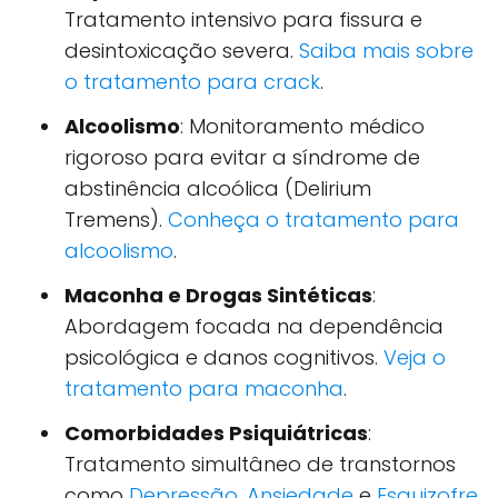
Tratamento intensivo para fissura e
desintoxicação severa.
Saiba mais sobre
o tratamento para crack
.
Alcoolismo
: Monitoramento médico
rigoroso para evitar a síndrome de
abstinência alcoólica (Delirium
Tremens).
Conheça o tratamento para
alcoolismo
.
Maconha e Drogas Sintéticas
:
Abordagem focada na dependência
psicológica e danos cognitivos.
Veja o
tratamento para maconha
.
Comorbidades Psiquiátricas
:
Tratamento simultâneo de transtornos
como
Depressão
,
Ansiedade
e
Esquizofre