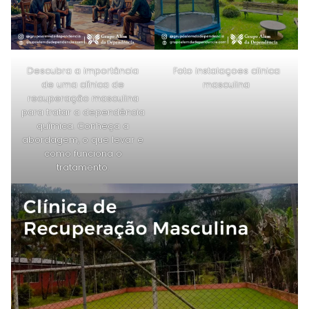
Descubra a importância
Foto instalaçoes clinica
de uma clínica de
masculina
recuperação masculina
para tratar a dependência
química. Conheça a
abordagem, o que levar e
como funciona o
tratamento.