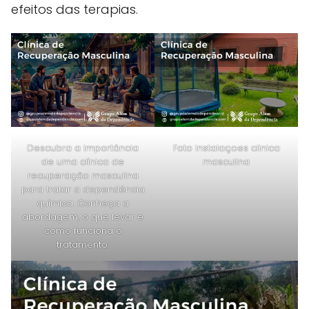
efeitos das terapias.
Descubra a importância
Foto instalaçoes clinica
de uma clínica de
masculina
recuperação masculina
para tratar a dependência
química. Conheça a
abordagem, o que levar e
como funciona o
tratamento.