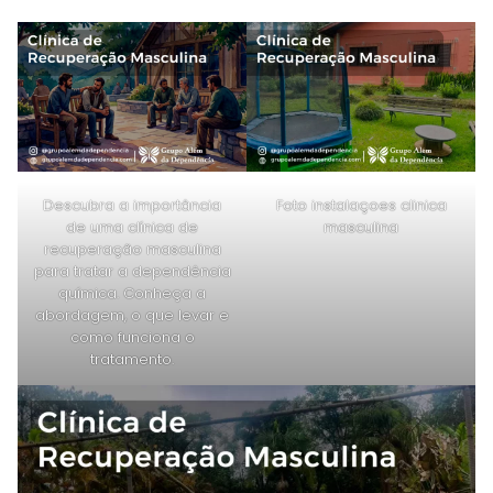
Descubra a importância
Foto instalaçoes clinica
de uma clínica de
masculina
recuperação masculina
para tratar a dependência
química. Conheça a
abordagem, o que levar e
como funciona o
tratamento.