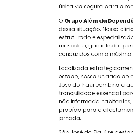
única via segura para a re
O
Grupo Além da Dependê
dessa situação. Nossa clín
estruturado e especializad
masculino, garantindo que
conduzidos com o máximo de 
Localizada estrategicamen
estado, nossa unidade de 
José do Piauí combina a ac
tranquilidade essencial pa
não informada habitantes,
propício para o afastament
jornada.
São José do Piauí se dest