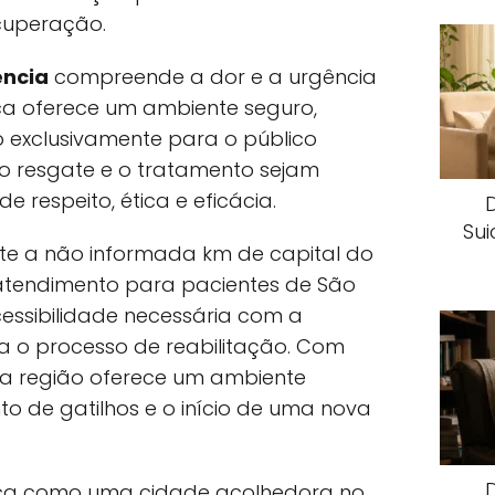
cuperação.
ncia
compreende a dor e a urgência
ica oferece um ambiente seguro,
o exclusivamente para o público
 o resgate e o tratamento sejam
respeito, ética e eficácia.
Sui
te a não informada km de capital do
atendimento para pacientes de São
essibilidade necessária com a
ra o processo de reabilitação. Com
 a região oferece um ambiente
o de gatilhos e o início de uma nova
aca como uma cidade acolhedora no