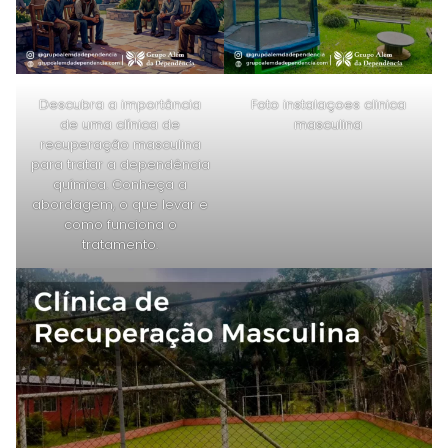
Descubra a importância
Foto instalaçoes clinica
de uma clínica de
masculina
recuperação masculina
para tratar a dependência
química. Conheça a
abordagem, o que levar e
como funciona o
tratamento.