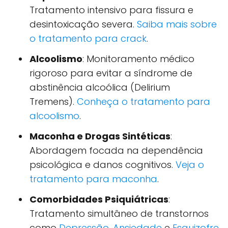
Tratamento intensivo para fissura e
desintoxicação severa.
Saiba mais sobre
o tratamento para crack
.
Alcoolismo
: Monitoramento médico
rigoroso para evitar a síndrome de
abstinência alcoólica (Delirium
Tremens).
Conheça o tratamento para
alcoolismo
.
Maconha e Drogas Sintéticas
:
Abordagem focada na dependência
psicológica e danos cognitivos.
Veja o
tratamento para maconha
.
Comorbidades Psiquiátricas
:
Tratamento simultâneo de transtornos
como
Depressão
,
Ansiedade
e
Esquizofre