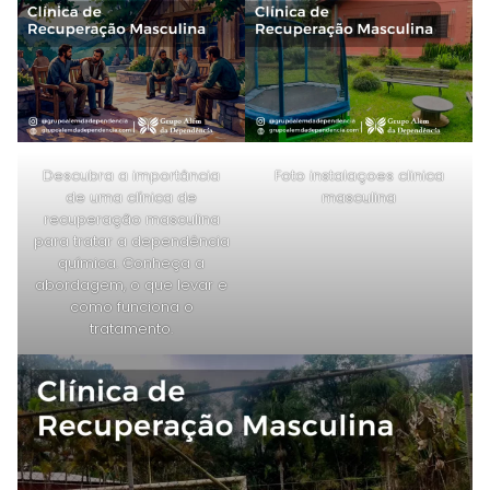
Descubra a importância
Foto instalaçoes clinica
de uma clínica de
masculina
recuperação masculina
para tratar a dependência
química. Conheça a
abordagem, o que levar e
como funciona o
tratamento.