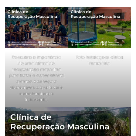
Descubra a importância
Foto instalaçoes clinica
de uma clínica de
masculina
recuperação masculina
para tratar a dependência
química. Conheça a
abordagem, o que levar e
como funciona o
tratamento.