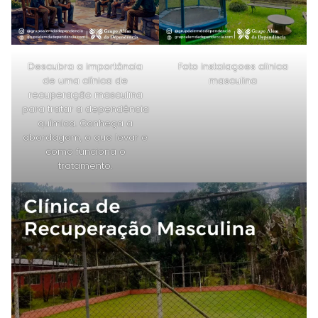
Descubra a importância
Foto instalaçoes clinica
de uma clínica de
masculina
recuperação masculina
para tratar a dependência
química. Conheça a
abordagem, o que levar e
como funciona o
tratamento.