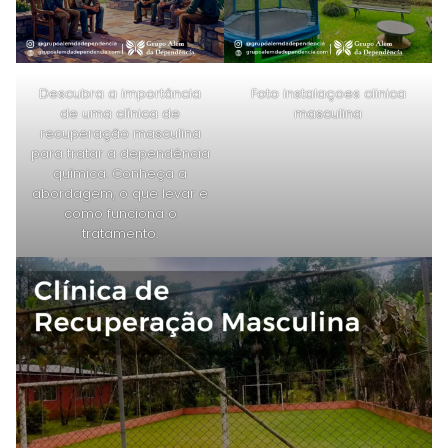
Descubra a importância
Foto instalaçoes clinica
de uma clínica de
masculina
recuperação masculina
para tratar a dependência
química. Conheça a
abordagem, o que levar e
como funciona o
tratamento.