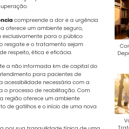
cuperação.
ncia
compreende a dor e a urgência
ica oferece um ambiente seguro,
o exclusivamente para o público
 o resgate e o tratamento sejam
Com
respeito, ética e eficácia.
Dep
te a não informada km de capital do
atendimento para pacientes de
 acessibilidade necessária com a
ra o processo de reabilitação. Com
 a região oferece um ambiente
o de gatilhos e o início de uma nova
V
Trat
 por sua tranquilidade típica de uma