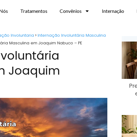
 Nós
Tratamentos
Convênios
Internação
ação Involuntaria
Internação Involuntária Masculina
ntária Masculina em Joaquim Nabuco – PE
nvoluntária
m Joaquim
Pr