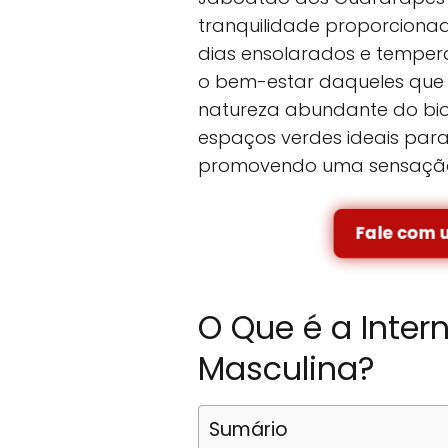
tranquilidade proporcionad
dias ensolarados e tempe
o bem-estar daqueles que
natureza abundante do bio
espaços verdes ideais par
promovendo uma sensação 
Fale com 
O Que é a Inter
Masculina?
Sumário