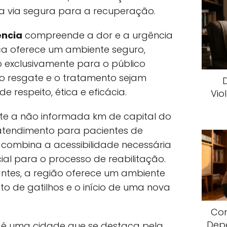
ica via segura para a recuperação.
ncia
compreende a dor e a urgência
ica oferece um ambiente seguro,
o exclusivamente para o público
 o resgate e o tratamento sejam
respeito, ética e eficácia.
Vio
te a não informada km de capital do
atendimento para pacientes de
ombina a acessibilidade necessária
ial para o processo de reabilitação.
tes, a região oferece um ambiente
o de gatilhos e o início de uma nova
Com
Dep
é uma cidade que se destaca pela