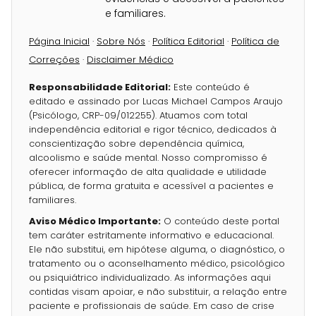
e familiares.
Página Inicial
·
Sobre Nós
·
Política Editorial
·
Política de
Correções
·
Disclaimer Médico
Responsabilidade Editorial:
Este conteúdo é
editado e assinado por Lucas Michael Campos Araujo
(Psicólogo, CRP-09/012255). Atuamos com total
independência editorial e rigor técnico, dedicados à
conscientização sobre dependência química,
alcoolismo e saúde mental. Nosso compromisso é
oferecer informação de alta qualidade e utilidade
pública, de forma gratuita e acessível a pacientes e
familiares.
Aviso Médico Importante:
O conteúdo deste portal
tem caráter estritamente informativo e educacional.
Ele não substitui, em hipótese alguma, o diagnóstico, o
tratamento ou o aconselhamento médico, psicológico
ou psiquiátrico individualizado. As informações aqui
contidas visam apoiar, e não substituir, a relação entre
paciente e profissionais de saúde. Em caso de crise