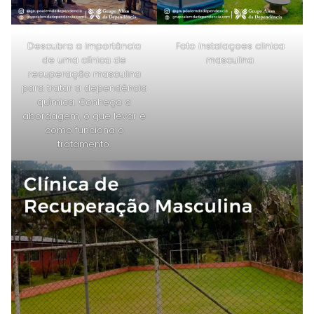
Descubra a importância
Foto instalaçoes clinica
de uma clínica de
masculina
recuperação masculina
para tratar a dependência
química. Conheça a
abordagem, o que levar e
como funciona o
tratamento.