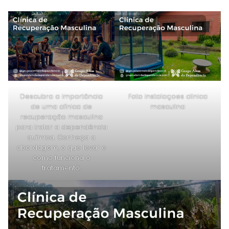
Descubra a importância
Foto instalaçoes clinica
de uma clínica de
masculina
recuperação masculina
para tratar a dependência
química. Conheça a
abordagem, o que levar e
como funciona o
tratamento.