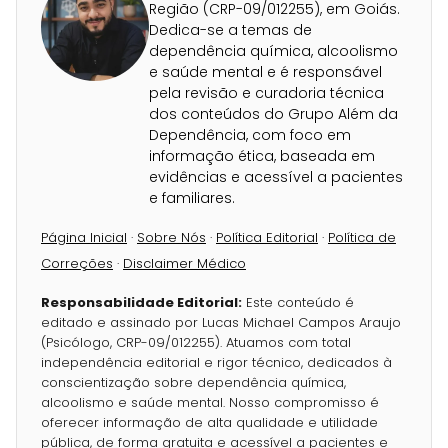
Região (CRP-09/012255), em Goiás.
Dedica-se a temas de
dependência química, alcoolismo
e saúde mental e é responsável
pela revisão e curadoria técnica
dos conteúdos do Grupo Além da
Dependência, com foco em
informação ética, baseada em
evidências e acessível a pacientes
e familiares.
Página Inicial
·
Sobre Nós
·
Política Editorial
·
Política de
Correções
·
Disclaimer Médico
Responsabilidade Editorial:
Este conteúdo é
editado e assinado por Lucas Michael Campos Araujo
(Psicólogo, CRP-09/012255). Atuamos com total
independência editorial e rigor técnico, dedicados à
conscientização sobre dependência química,
alcoolismo e saúde mental. Nosso compromisso é
oferecer informação de alta qualidade e utilidade
pública, de forma gratuita e acessível a pacientes e