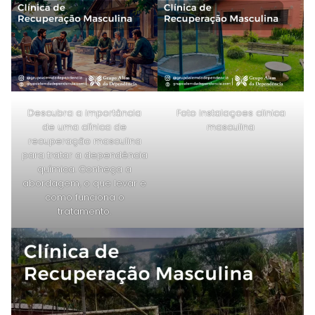
Descubra a importância
Foto instalaçoes clinica
de uma clínica de
masculina
recuperação masculina
para tratar a dependência
química. Conheça a
abordagem, o que levar e
como funciona o
tratamento.