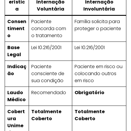
erístic
Internação
Internação
a
Voluntária
Involuntária
Consen
Paciente
Família solicita para
timent
concorda com
proteger o paciente
o
o tratamento
Base
Lei 10.216/2001
Lei 10.216/2001
Legal
Indicaç
Paciente
Paciente em risco ou
ão
consciente de
colocando outros
sua condição
em risco
Laudo
Recomendado
Obrigatório
Médico
Cobert
Totalmente
Totalmente
ura
Coberto
Coberto
Unime