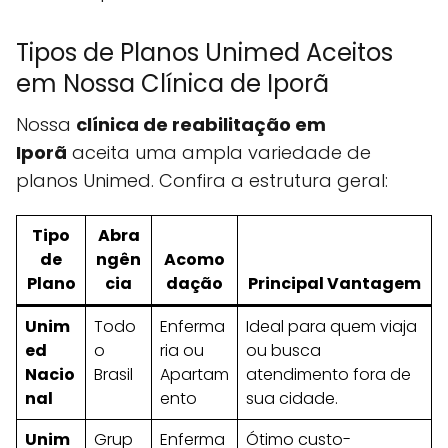
Tipos de Planos Unimed Aceitos
em Nossa Clínica de Iporã
Nossa
clínica de reabilitação em
Iporã
aceita uma ampla variedade de
planos Unimed. Confira a estrutura geral:
Tipo
Abra
de
ngên
Acomo
Plano
cia
dação
Principal Vantagem
Unim
Todo
Enferma
Ideal para quem viaja
ed
o
ria ou
ou busca
Nacio
Brasil
Apartam
atendimento fora de
nal
ento
sua cidade.
Unim
Grup
Enferma
Ótimo custo-