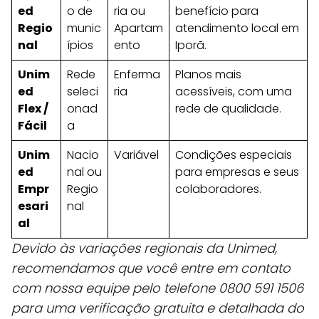
ed
o de
ria ou
benefício para
Regio
munic
Apartam
atendimento local em
nal
ípios
ento
Iporã.
Unim
Rede
Enferma
Planos mais
ed
seleci
ria
acessíveis, com uma
Flex /
onad
rede de qualidade.
Fácil
a
Unim
Nacio
Variável
Condições especiais
ed
nal ou
para empresas e seus
Empr
Regio
colaboradores.
esari
nal
al
Devido às variações regionais da Unimed,
recomendamos que você entre em contato
com nossa equipe pelo telefone 0800 591 1506
para uma verificação gratuita e detalhada do