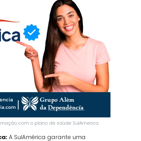
ernação com o plano de saúde SulAmerica
ca:
A SulAmérica garante uma