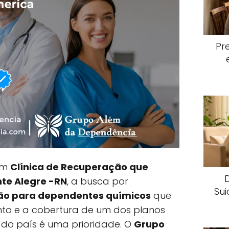
Pr
 em
Clínica de Recuperação que
te Alegre -RN
, a busca por
Sui
ção para dependentes químicos
que
nto e a cobertura de um dos planos
 do país é uma prioridade. O
Grupo