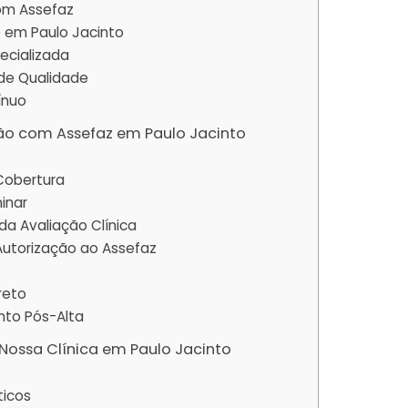
om Assefaz
 em Paulo Jacinto
pecializada
 de Qualidade
ínuo
ão com Assefaz em Paulo Jacinto
 Cobertura
minar
a Avaliação Clínica
 Autorização ao Assefaz
reto
to Pós-Alta
Nossa Clínica em Paulo Jacinto
ticos