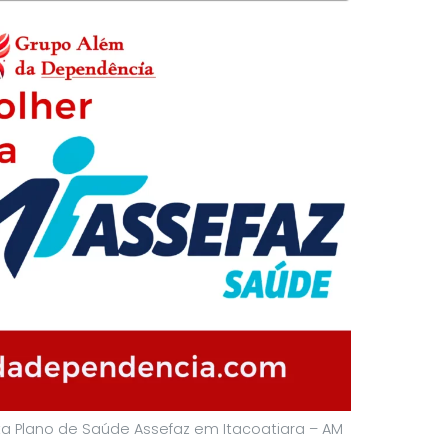
a Plano de Saúde Assefaz em Itacoatiara – AM