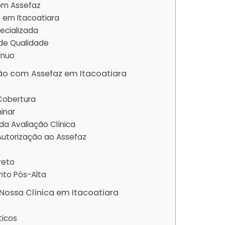
om Assefaz
 em Itacoatiara
pecializada
 de Qualidade
ínuo
ão com Assefaz em Itacoatiara
 Cobertura
minar
a Avaliação Clínica
 Autorização ao Assefaz
reto
to Pós-Alta
Nossa Clínica em Itacoatiara
ticos