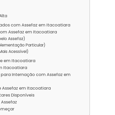
Alta
ados com Assefaz em Itacoatiara
m Assefaz em Itacoatiara
pelo Assefaz)
lementação Particular)
ais Acessível)
de em Itacoatiara
 Itacoatiara
para Internação com Assefaz em
e Assefaz em Itacoatiara
res Disponíveis
 Assefaz
omeçar