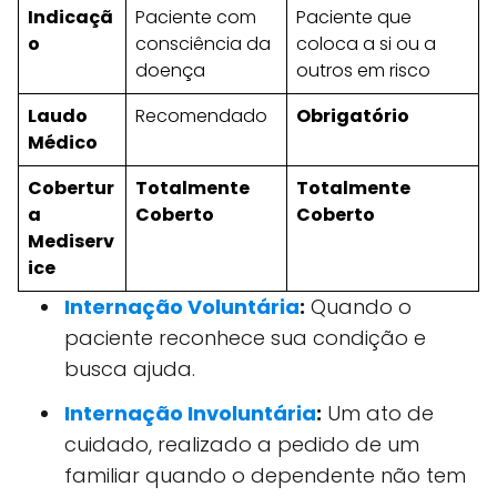
Indicaçã
Paciente com
Paciente que
o
consciência da
coloca a si ou a
doença
outros em risco
Laudo
Recomendado
Obrigatório
Médico
Cobertur
Totalmente
Totalmente
a
Coberto
Coberto
Mediserv
ice
Internação Voluntária
:
Quando o
paciente reconhece sua condição e
busca ajuda.
Internação Involuntária
:
Um ato de
cuidado, realizado a pedido de um
familiar quando o dependente não tem