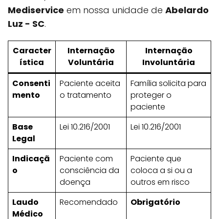
Mediservice
em nossa unidade de
Abelardo
Luz - SC
.
Caracter
Internação
Internação
ística
Voluntária
Involuntária
Consenti
Paciente aceita
Família solicita para
mento
o tratamento
proteger o
paciente
Base
Lei 10.216/2001
Lei 10.216/2001
Legal
Indicaçã
Paciente com
Paciente que
o
consciência da
coloca a si ou a
doença
outros em risco
Laudo
Recomendado
Obrigatório
Médico