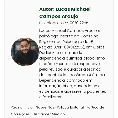
Autor: Lucas Michael
Campos Araujo
Psicólogo · CRP-09/012255
Lucas Michael Campos Araujo é
psicólogo inscrito no Conselho
Regional de Psicologia da 9ª
Região (CRP-09/012255), em Goiás.
Dedica-se a temas de
dependência química, alcoolismo
e saúde mental e é responsável
pela revisão e curadoria técnica
dos conteúdos do Grupo Além da
Dependência, com foco em
informação ética, baseada em
evidências e acessível a pacientes
e familiares.
Página Inicial
·
Sobre Nós
·
Política Editorial
·
Política de
Correções
·
Disclaimer Médico