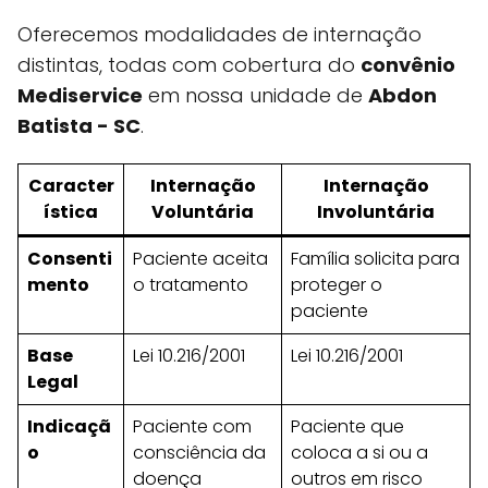
Oferecemos modalidades de internação
distintas, todas com cobertura do
convênio
Mediservice
em nossa unidade de
Abdon
Batista - SC
.
Caracter
Internação
Internação
ística
Voluntária
Involuntária
Consenti
Paciente aceita
Família solicita para
mento
o tratamento
proteger o
paciente
Base
Lei 10.216/2001
Lei 10.216/2001
Legal
Indicaçã
Paciente com
Paciente que
o
consciência da
coloca a si ou a
doença
outros em risco