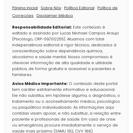
Página Inicial
·
Sobre Nós
·
Política Editorial
·
Política de
Correções
·
Disclaimer Médico
Responsabilidade Editorial:
Este conteúdo é
editado e assinado por Lucas Michael Campos Araujo
(Psicólogo, CRP-09/012255). Atuamos com total
independência editorial e rigor técnico, dedicados à
conscientização sobre dependência química,
alcoolismo e saúde mental. Nosso compromisso é
oferecer informação de alta qualidade e utilidade
pública, de forma gratuita e acessível a pacientes e
familiares.
Aviso Médico Importante:
O conteúdo deste portal
tem caráter estritamente informativo e educacional.
Ele não substitui, em hipótese alguma, o diagnóstico, o
tratamento ou o aconselhamento médico, psicológico
ou psiquiátrico individualizado. As informações aqui
contidas visam apoiar, e não substituir, a relação entre
paciente e profissionais de saúde. Em caso de crise
ou emergência, procure imediatamente o serviço de
saúde mais próximo (SAMU 192, CVV 188).