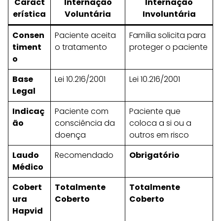
Caract
Internação
Internação
erística
Voluntária
Involuntária
Consen
Paciente aceita
Família solicita para
timent
o tratamento
proteger o paciente
o
Base
Lei 10.216/2001
Lei 10.216/2001
Legal
Indicaç
Paciente com
Paciente que
ão
consciência da
coloca a si ou a
doença
outros em risco
Laudo
Recomendado
Obrigatório
Médico
Cobert
Totalmente
Totalmente
ura
Coberto
Coberto
Hapvid