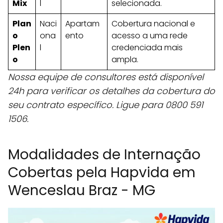
Mix
l
selecionada.
Plan
Naci
Apartam
Cobertura nacional e
o
ona
ento
acesso a uma rede
Plen
l
credenciada mais
o
ampla.
Nossa equipe de consultores está disponível
24h para verificar os detalhes da cobertura do
seu contrato específico. Ligue para 0800 591
1506.
Modalidades de Internação
Cobertas pela Hapvida em
Wenceslau Braz - MG