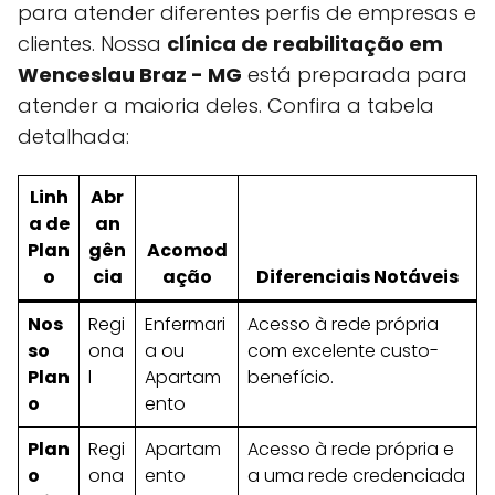
para atender diferentes perfis de empresas e
clientes. Nossa
clínica de reabilitação em
Wenceslau Braz - MG
está preparada para
atender a maioria deles. Confira a tabela
detalhada:
Linh
Abr
a de
an
Plan
gên
Acomod
o
cia
ação
Diferenciais Notáveis
Nos
Regi
Enfermari
Acesso à rede própria
so
ona
a ou
com excelente custo-
Plan
l
Apartam
benefício.
o
ento
Plan
Regi
Apartam
Acesso à rede própria e
o
ona
ento
a uma rede credenciada