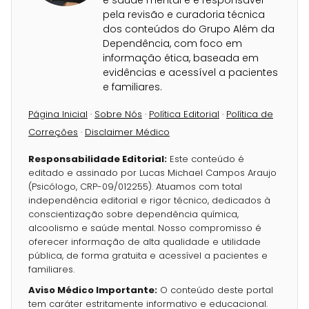
e saúde mental e é responsável
pela revisão e curadoria técnica
dos conteúdos do Grupo Além da
Dependência, com foco em
informação ética, baseada em
evidências e acessível a pacientes
e familiares.
Página Inicial
·
Sobre Nós
·
Política Editorial
·
Política de
Correções
·
Disclaimer Médico
Responsabilidade Editorial:
Este conteúdo é
editado e assinado por Lucas Michael Campos Araujo
(Psicólogo, CRP-09/012255). Atuamos com total
independência editorial e rigor técnico, dedicados à
conscientização sobre dependência química,
alcoolismo e saúde mental. Nosso compromisso é
oferecer informação de alta qualidade e utilidade
pública, de forma gratuita e acessível a pacientes e
familiares.
Aviso Médico Importante:
O conteúdo deste portal
tem caráter estritamente informativo e educacional.