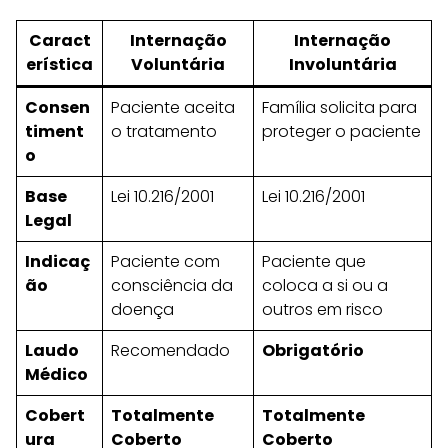
Caract
Internação
Internação
erística
Voluntária
Involuntária
Consen
Paciente aceita
Família solicita para
timent
o tratamento
proteger o paciente
o
Base
Lei 10.216/2001
Lei 10.216/2001
Legal
Indicaç
Paciente com
Paciente que
ão
consciência da
coloca a si ou a
doença
outros em risco
Laudo
Recomendado
Obrigatório
Médico
Cobert
Totalmente
Totalmente
ura
Coberto
Coberto