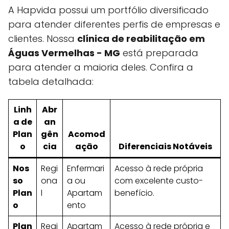
A Hapvida possui um portfólio diversificado
para atender diferentes perfis de empresas e
clientes. Nossa
clínica de reabilitação em
Águas Vermelhas - MG
está preparada
para atender a maioria deles. Confira a
tabela detalhada:
Linh
Abr
a de
an
Plan
gên
Acomod
o
cia
ação
Diferenciais Notáveis
Nos
Regi
Enfermari
Acesso à rede própria
so
ona
a ou
com excelente custo-
Plan
l
Apartam
benefício.
o
ento
Plan
Regi
Apartam
Acesso à rede própria e