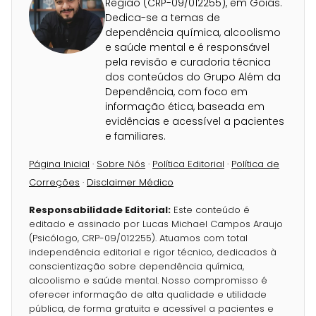
Região (CRP-09/012255), em Goiás.
Dedica-se a temas de
dependência química, alcoolismo
e saúde mental e é responsável
pela revisão e curadoria técnica
dos conteúdos do Grupo Além da
Dependência, com foco em
informação ética, baseada em
evidências e acessível a pacientes
e familiares.
Página Inicial
·
Sobre Nós
·
Política Editorial
·
Política de
Correções
·
Disclaimer Médico
Responsabilidade Editorial:
Este conteúdo é
editado e assinado por Lucas Michael Campos Araujo
(Psicólogo, CRP-09/012255). Atuamos com total
independência editorial e rigor técnico, dedicados à
conscientização sobre dependência química,
alcoolismo e saúde mental. Nosso compromisso é
oferecer informação de alta qualidade e utilidade
pública, de forma gratuita e acessível a pacientes e