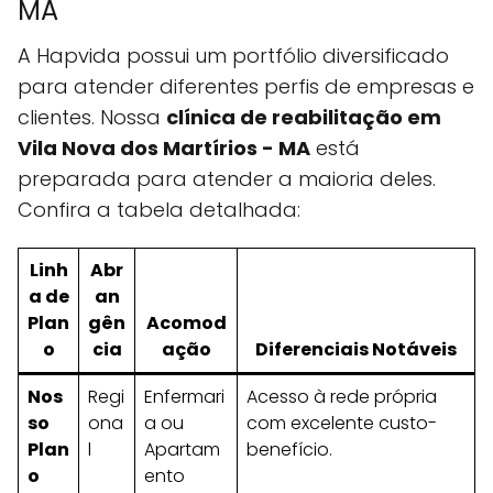
MA
A Hapvida possui um portfólio diversificado
para atender diferentes perfis de empresas e
clientes. Nossa
clínica de reabilitação em
Vila Nova dos Martírios - MA
está
preparada para atender a maioria deles.
Confira a tabela detalhada:
Linh
Abr
a de
an
Plan
gên
Acomod
o
cia
ação
Diferenciais Notáveis
Nos
Regi
Enfermari
Acesso à rede própria
so
ona
a ou
com excelente custo-
Plan
l
Apartam
benefício.
o
ento