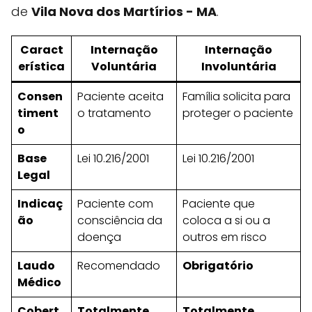
de
Vila Nova dos Martírios - MA
.
Caract
Internação
Internação
erística
Voluntária
Involuntária
Consen
Paciente aceita
Família solicita para
timent
o tratamento
proteger o paciente
o
Base
Lei 10.216/2001
Lei 10.216/2001
Legal
Indicaç
Paciente com
Paciente que
ão
consciência da
coloca a si ou a
doença
outros em risco
Laudo
Recomendado
Obrigatório
Médico
Cobert
Totalmente
Totalmente