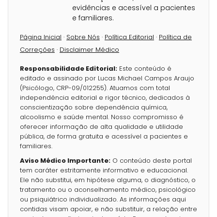
evidências e acessível a pacientes
e familiares.
Página Inicial
·
Sobre Nós
·
Política Editorial
·
Política de
Correções
·
Disclaimer Médico
Responsabilidade Editorial:
Este conteúdo é
editado e assinado por Lucas Michael Campos Araujo
(Psicólogo, CRP-09/012255). Atuamos com total
independência editorial e rigor técnico, dedicados à
conscientização sobre dependência química,
alcoolismo e saúde mental. Nosso compromisso é
oferecer informação de alta qualidade e utilidade
pública, de forma gratuita e acessível a pacientes e
familiares.
Aviso Médico Importante:
O conteúdo deste portal
tem caráter estritamente informativo e educacional.
Ele não substitui, em hipótese alguma, o diagnóstico, o
tratamento ou o aconselhamento médico, psicológico
ou psiquiátrico individualizado. As informações aqui
contidas visam apoiar, e não substituir, a relação entre