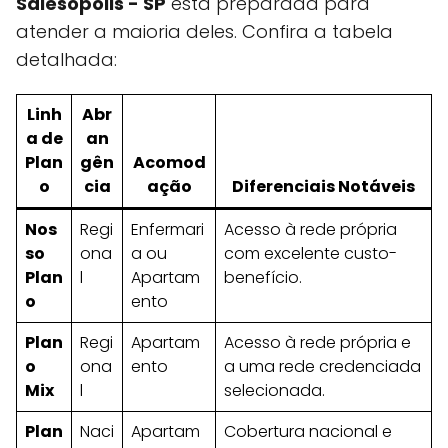
Salesópolis - SP
está preparada para
atender a maioria deles. Confira a tabela
detalhada:
Linh
Abr
a de
an
Plan
gên
Acomod
o
cia
ação
Diferenciais Notáveis
Nos
Regi
Enfermari
Acesso à rede própria
so
ona
a ou
com excelente custo-
Plan
l
Apartam
benefício.
o
ento
Plan
Regi
Apartam
Acesso à rede própria e
o
ona
ento
a uma rede credenciada
Mix
l
selecionada.
Plan
Naci
Apartam
Cobertura nacional e