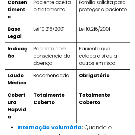
Consen
Paciente aceita
Família solicita para
timent
o tratamento
proteger o paciente
o
Base
Lei 10.216/2001
Lei 10.216/2001
Legal
Indicaç
Paciente com
Paciente que
ão
consciência da
coloca a si ou a
doença
outros em risco
Laudo
Recomendado
Obrigatório
Médico
Cobert
Totalmente
Totalmente
ura
Coberto
Coberto
Hapvid
a
Internação Voluntária
:
Quando o