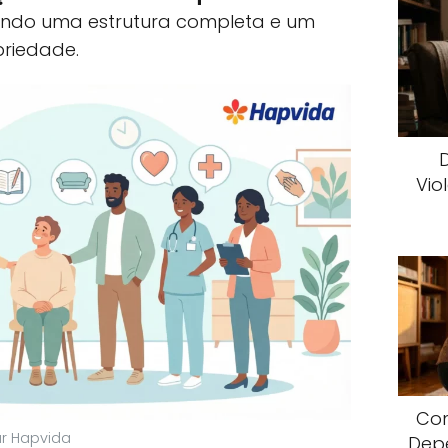
cendo uma estrutura completa e um
riedade.
Vio
Com
ar Hapvida
Dep