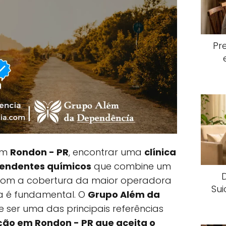
Pr
 em
Rondon - PR
, encontrar uma
clínica
endentes químicos
que combine um
com a cobertura da maior operadora
Sui
a é fundamental. O
Grupo Além da
 ser uma das principais referências
ção em Rondon - PR que aceita o