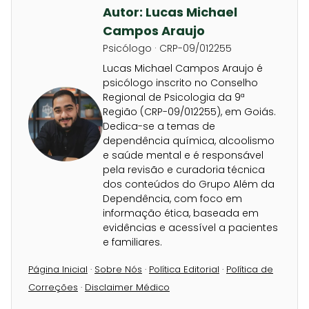
Autor: Lucas Michael
Campos Araujo
Psicólogo · CRP-09/012255
Lucas Michael Campos Araujo é
psicólogo inscrito no Conselho
Regional de Psicologia da 9ª
Região (CRP-09/012255), em Goiás.
Dedica-se a temas de
dependência química, alcoolismo
e saúde mental e é responsável
pela revisão e curadoria técnica
dos conteúdos do Grupo Além da
Dependência, com foco em
informação ética, baseada em
evidências e acessível a pacientes
e familiares.
Página Inicial
·
Sobre Nós
·
Política Editorial
·
Política de
Correções
·
Disclaimer Médico