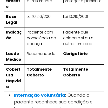
timent
o tratamento
proteger o paciente
o
Base
Lei 10.216/2001
Lei 10.216/2001
Legal
Indicaç
Paciente com
Paciente que
ão
consciência da
coloca a si ou a
doença
outros em risco
Laudo
Recomendado
Obrigatório
Médico
Cobert
Totalmente
Totalmente
ura
Coberto
Coberto
Hapvid
a
Internação Voluntária
:
Quando o
paciente reconhece sua condição e