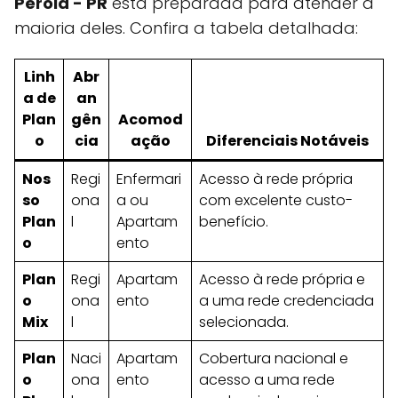
Pérola - PR
está preparada para atender a
maioria deles. Confira a tabela detalhada:
Linh
Abr
a de
an
Plan
gên
Acomod
o
cia
ação
Diferenciais Notáveis
Nos
Regi
Enfermari
Acesso à rede própria
so
ona
a ou
com excelente custo-
Plan
l
Apartam
benefício.
o
ento
Plan
Regi
Apartam
Acesso à rede própria e
o
ona
ento
a uma rede credenciada
Mix
l
selecionada.
Plan
Naci
Apartam
Cobertura nacional e
o
ona
ento
acesso a uma rede