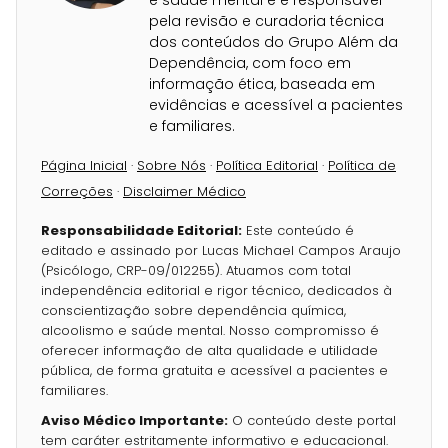
e saúde mental e é responsável
pela revisão e curadoria técnica
dos conteúdos do Grupo Além da
Dependência, com foco em
informação ética, baseada em
evidências e acessível a pacientes
e familiares.
Página Inicial
·
Sobre Nós
·
Política Editorial
·
Política de
Correções
·
Disclaimer Médico
Responsabilidade Editorial:
Este conteúdo é
editado e assinado por Lucas Michael Campos Araujo
(Psicólogo, CRP-09/012255). Atuamos com total
independência editorial e rigor técnico, dedicados à
conscientização sobre dependência química,
alcoolismo e saúde mental. Nosso compromisso é
oferecer informação de alta qualidade e utilidade
pública, de forma gratuita e acessível a pacientes e
familiares.
Aviso Médico Importante:
O conteúdo deste portal
tem caráter estritamente informativo e educacional.