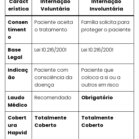
Caract
Internação
Internação
erística
Voluntária
Involuntária
Consen
Paciente aceita
Família solicita para
timent
o tratamento
proteger o paciente
o
Base
Lei 10.216/2001
Lei 10.216/2001
Legal
Indicaç
Paciente com
Paciente que
ão
consciência da
coloca a si ou a
doença
outros em risco
Laudo
Recomendado
Obrigatório
Médico
Cobert
Totalmente
Totalmente
ura
Coberto
Coberto
Hapvid