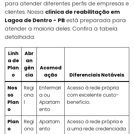
para atender diferentes perfis de empresas e
clientes. Nossa
clínica de reabilitação em
Lagoa de Dentro - PB
está preparada para
atender a maioria deles. Confira a tabela
detalhada:
Linh
Abr
a de
an
Plan
gên
Acomod
o
cia
ação
Diferenciais Notáveis
Nos
Regi
Enfermari
Acesso à rede própria
so
ona
a ou
com excelente custo-
Plan
l
Apartam
benefício.
o
ento
Plan
Regi
Apartam
Acesso à rede própria e
o
ona
ento
a uma rede credenciada