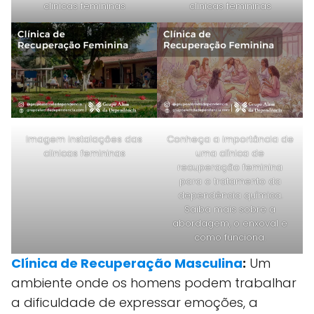
clinicas femininas
clinicas femininas
Imagem instalações das
Conheça a importância de
clinicas femininas
uma clínica de
recuperação feminina
para o tratamento da
dependência química.
Saiba mais sobre a
abordagem, o enxoval e
como funciona.
Clínica de Recuperação Masculina
:
Um
ambiente onde os homens podem trabalhar
a dificuldade de expressar emoções, a