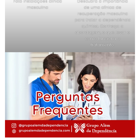
Foto instalaçoes clinica
Descubra a importância
masculina
de uma clínica de
recuperação masculina
para tratar a dependência
química. Conheça a
abordagem, o que levar e
como funciona o
tratamento.