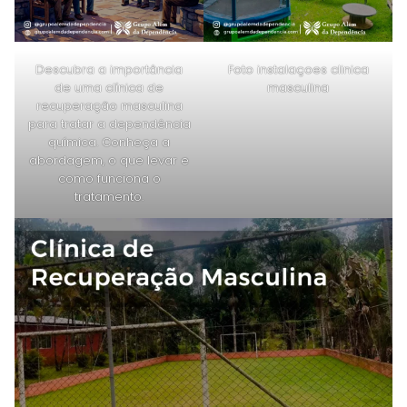
Descubra a importância
Foto instalaçoes clinica
de uma clínica de
masculina
recuperação masculina
para tratar a dependência
química. Conheça a
abordagem, o que levar e
como funciona o
tratamento.