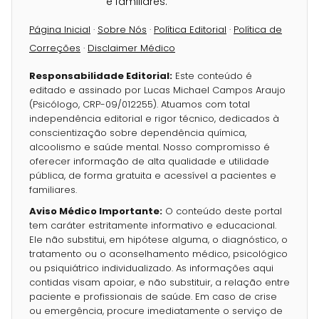
e familiares.
Página Inicial
·
Sobre Nós
·
Política Editorial
·
Política de
Correções
·
Disclaimer Médico
Responsabilidade Editorial:
Este conteúdo é
editado e assinado por Lucas Michael Campos Araujo
(Psicólogo, CRP-09/012255). Atuamos com total
independência editorial e rigor técnico, dedicados à
conscientização sobre dependência química,
alcoolismo e saúde mental. Nosso compromisso é
oferecer informação de alta qualidade e utilidade
pública, de forma gratuita e acessível a pacientes e
familiares.
Aviso Médico Importante:
O conteúdo deste portal
tem caráter estritamente informativo e educacional.
Ele não substitui, em hipótese alguma, o diagnóstico, o
tratamento ou o aconselhamento médico, psicológico
ou psiquiátrico individualizado. As informações aqui
contidas visam apoiar, e não substituir, a relação entre
paciente e profissionais de saúde. Em caso de crise
ou emergência, procure imediatamente o serviço de