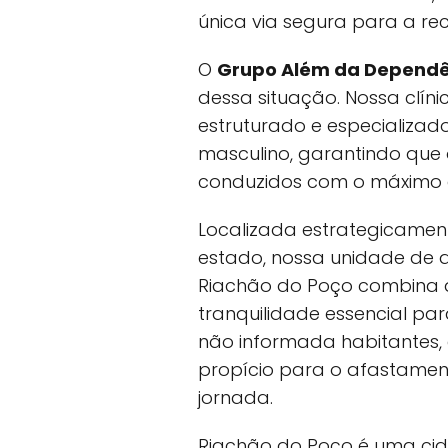
única via segura para a re
O
Grupo Além da Dependê
dessa situação. Nossa clín
estruturado e especializad
masculino, garantindo que
conduzidos com o máximo de 
Localizada estrategicamen
estado, nossa unidade de 
Riachão do Poço combina a
tranquilidade essencial pa
não informada habitantes,
propício para o afastament
jornada.
Riachão do Poço é uma cida