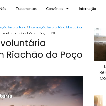
 Nós
Tratamentos
Convênios
Internação
ação Involuntaria
Internação Involuntária Masculina
 Masculina em Riachão do Poço – PB
nvoluntária
m Riachão do Poço
Re
Co