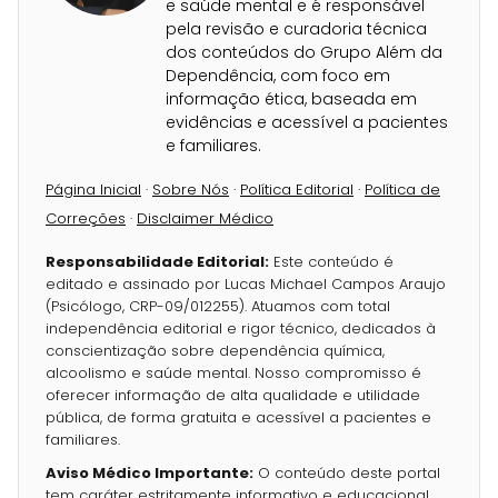
e saúde mental e é responsável
pela revisão e curadoria técnica
dos conteúdos do Grupo Além da
Dependência, com foco em
informação ética, baseada em
evidências e acessível a pacientes
e familiares.
Página Inicial
·
Sobre Nós
·
Política Editorial
·
Política de
Correções
·
Disclaimer Médico
Responsabilidade Editorial:
Este conteúdo é
editado e assinado por Lucas Michael Campos Araujo
(Psicólogo, CRP-09/012255). Atuamos com total
independência editorial e rigor técnico, dedicados à
conscientização sobre dependência química,
alcoolismo e saúde mental. Nosso compromisso é
oferecer informação de alta qualidade e utilidade
pública, de forma gratuita e acessível a pacientes e
familiares.
Aviso Médico Importante:
O conteúdo deste portal
tem caráter estritamente informativo e educacional.