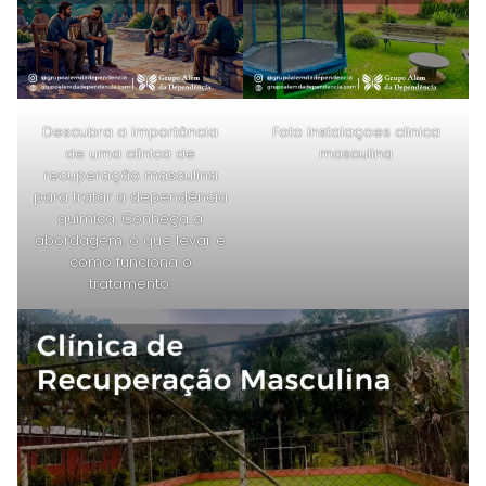
Descubra a importância
Foto instalaçoes clinica
de uma clínica de
masculina
recuperação masculina
para tratar a dependência
química. Conheça a
abordagem, o que levar e
como funciona o
tratamento.