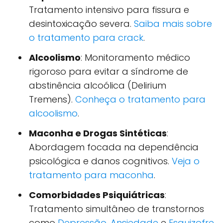
Tratamento intensivo para fissura e
desintoxicação severa.
Saiba mais sobre
o tratamento para crack
.
Alcoolismo
: Monitoramento médico
rigoroso para evitar a síndrome de
abstinência alcoólica (Delirium
Tremens).
Conheça o tratamento para
alcoolismo
.
Maconha e Drogas Sintéticas
:
Abordagem focada na dependência
psicológica e danos cognitivos.
Veja o
tratamento para maconha
.
Comorbidades Psiquiátricas
:
Tratamento simultâneo de transtornos
como
Depressão
,
Ansiedade
e
Esquizofre