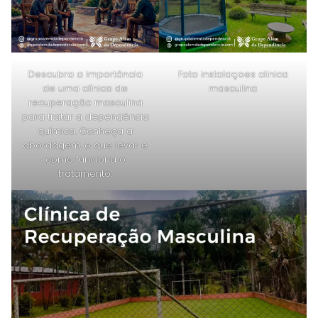
Descubra a importância
Foto instalaçoes clinica
de uma clínica de
masculina
recuperação masculina
para tratar a dependência
química. Conheça a
abordagem, o que levar e
como funciona o
tratamento.