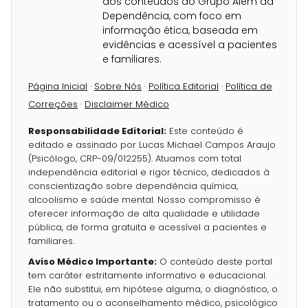
dos conteúdos do Grupo Além da
Dependência, com foco em
informação ética, baseada em
evidências e acessível a pacientes
e familiares.
Página Inicial
·
Sobre Nós
·
Política Editorial
·
Política de
Correções
·
Disclaimer Médico
Responsabilidade Editorial:
Este conteúdo é
editado e assinado por Lucas Michael Campos Araujo
(Psicólogo, CRP-09/012255). Atuamos com total
independência editorial e rigor técnico, dedicados à
conscientização sobre dependência química,
alcoolismo e saúde mental. Nosso compromisso é
oferecer informação de alta qualidade e utilidade
pública, de forma gratuita e acessível a pacientes e
familiares.
Aviso Médico Importante:
O conteúdo deste portal
tem caráter estritamente informativo e educacional.
Ele não substitui, em hipótese alguma, o diagnóstico, o
tratamento ou o aconselhamento médico, psicológico