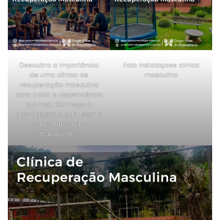
Descubra a importância
Foto instalaçoes clinica
de uma clínica de
masculina
recuperação masculina
para tratar a dependência
química. Conheça a
abordagem, o que levar e
como funciona o
tratamento.